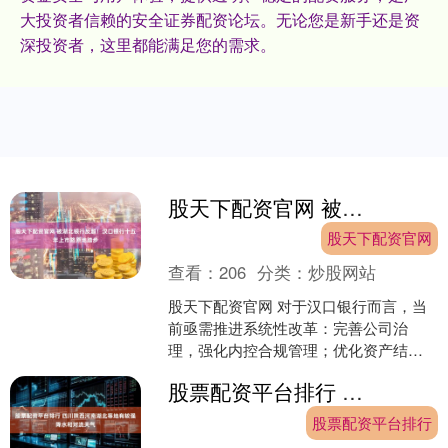
大投资者信赖的安全证券配资论坛。无论您是新手还是资
深投资者，这里都能满足您的需求。
股天下配资官网 被湖北银行反超！汉口银行十五年上市路原地踏步
股天下配资官网
查看：
206
分类：
炒股网站
股天下配资官网 对于汉口银行而言，当
前亟需推进系统性改革：完善公司治
理，强化内控合规管理；优化资产结
构，加大不良资产处置力度；拓宽资本
股票配资平台排行 四川陕西河南湖北等地有较强降水和对流天气
补充渠道，稳定股东信心；转....
股票配资平台排行