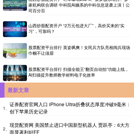
家机构联合调研 中科院AI嫡系的中科信息逆袭上演丨公
司百分百
山西炒股配资开户 “2万元包进大厂”，高价买来的“实
习”，可靠吗？
股票配资平台排行 英姿飒爽！女民兵方队亮相阅兵现场
巾帼不让须眉
股票配资平台排行 扫描全能王“翻页自动拍”功能上线，
AI扫描提升教师教学材料电子化效率
最新文章
证券配资官网入口 iPhone Ultra折叠状态厚度冲破9毫米：
1、
创下苹果历史记录
现货配资网 美国禁止进口中国新型机器人 贾跃亭：6大方
2、
面显著利好FF