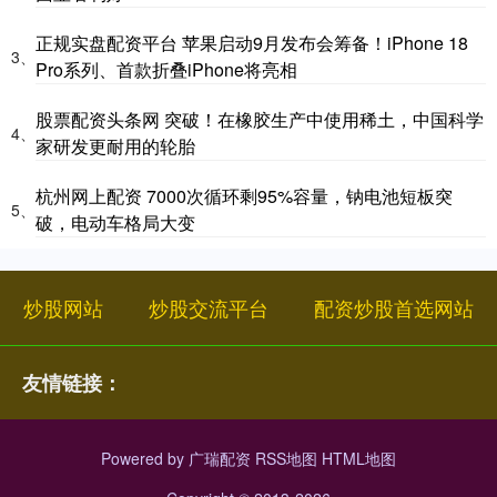
正规实盘配资平台 苹果启动9月发布会筹备！iPhone 18
3、
Pro系列、首款折叠iPhone将亮相
股票配资头条网 突破！在橡胶生产中使用稀土，中国科学
4、
家研发更耐用的轮胎
杭州网上配资 7000次循环剩95%容量，钠电池短板突
5、
破，电动车格局大变
炒股网站
炒股交流平台
配资炒股首选网站
友情链接：
Powered by
广瑞配资
RSS地图
HTML地图