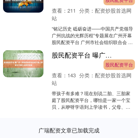
查看：
211
分类：
配资炒股首选网
站
“铭记历史 砥砺奋进——中国共产党领导
广州抗战的光辉历程”专题展在广州开幕
股民配资平台 广州市社会组织联合会 为
纪念中国人民抗日战争暨世界反法西斯
股民配资平台 曝广州一学校安排学生在地下室上课 家长不满三点放学安排
战争胜利80周....
股民配资平台
查看：
143
分类：
配资炒股首选网
站
带孩子有多难？现在别说二胎、三胎家
庭了股民配资平台，哪怕是一家一个宝
贝，从咿呀学语到上学读书，父母、老
人，一大家子五六口人聚在一起，共同
带一个孩子，都累到崩溃。....
广瑞配资文章已加载完成