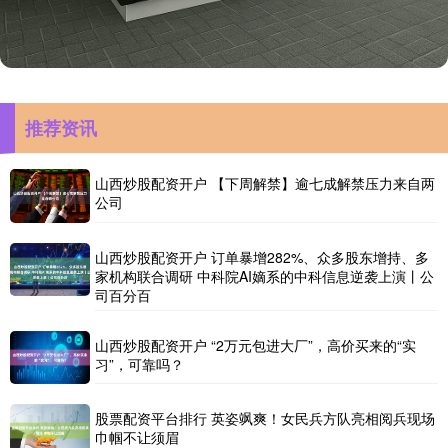
推荐资讯
山西炒股配资开户 【下周解禁】逾七成解禁压力来自两
公司
山西炒股配资开户 订单暴增282%、众多股东增持、多
家机构联合调研 中科院AI嫡系的中科信息逆袭上演丨公
司百分百
山西炒股配资开户 “2万元包进大厂”，高价买来的“实
习”，可靠吗？
股票配资平台排行 英姿飒爽！女民兵方队亮相阅兵现场
巾帼不让须眉