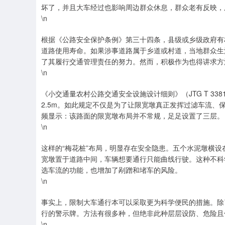
坏了，并且大车经过也影响周边群众休息，群众老有反映，
\n
根据《公路安全保护条例》第三十四条，县级或乡级政府有
道路使用寿命。如果涉事道路属于乡道或村道，当地群众生
了其履行交通管理责任的努力。然而，积极作为也得讲求方
\n
《小交通量农村公路交通安全设施设计细则》（JTG T 33
2.5m。如此规定不仅是为了让限宽墩真正发挥过滤车流
频显示：该路面的限宽墩布局并不常规，足足设置了三层。
\n
这样的“梅花桩”布局，明显存在安全隐患。五个水泥墩横
宽墩置于道路中间，车辆想要通行只能曲线行驶。这种不科
选车流的功能，也增加了剐蹭和堵车的风险。
\n
事实上，限制大车通行本可以采取更为科学便民的措施。除
行的警示牌。方法有很多种，但绝非此种层层设防、危险且
\n