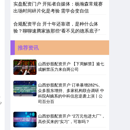
实盘配资门户 开拓者自媒体：杨瀚森常规赛
出场时间碎片化是考验 需学会变自信
合规配资平台 开十年还靠谱，是种什么体
验？聊聊速腾家族那些“看不见的德系底子”
推荐资讯
山西炒股配资开户 【下周解禁】逾七
成解禁压力来自两公司
山西炒股配资开户 订单暴增282%、
众多股东增持、多家机构联合调研 中
科院AI嫡系的中科信息逆袭上演丨公
路
司百分百
少
山西炒股配资开户 “2万元包进大厂”，
高价买来的“实习”，可靠吗？