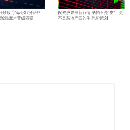
杆炒股 字母哥37分萨格
配资股票最新行情 纳帕不是“皮”，更
雄鹿险胜魔术晋级四强
不是某地产区的牛|汽势策划