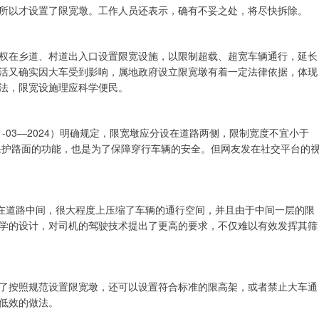
所以才设置了限宽墩。工作人员还表示，确有不妥之处，将尽快拆除。
权在乡道、村道出入口设置限宽设施，以限制超载、超宽车辆通行，延长
活又确实因大车受到影响，属地政府设立限宽墩有着一定法律依据，体现
法，限宽设施理应科学便民。
81-03—2024）明确规定，限宽墩应分设在道路两侧，限制宽度不宜小于
、保护路面的功能，也是为了保障穿行车辆的安全。但网友发在社交平台的
设在道路中间，很大程度上压缩了车辆的通行空间，并且由于中间一层的限
学的设计，对司机的驾驶技术提出了更高的要求，不仅难以有效发挥其筛
了按照规范设置限宽墩，还可以设置符合标准的限高架，或者禁止大车通
低效的做法。