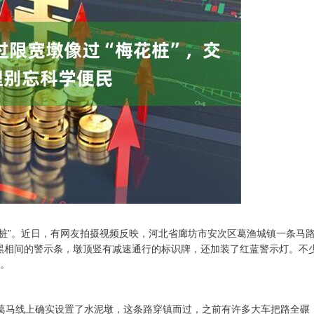
花桩”。近日，有网友拍摄视频反映，河北省廊坊市安次区葛渔城镇一条马
黑相间的警示条，墩顶竖有减速通行的标识牌，还加装了红蓝警示灯。不
”。
路葛马线上确实设置了水泥墩，这条路穿镇而过，之前有许多大车把路全碾